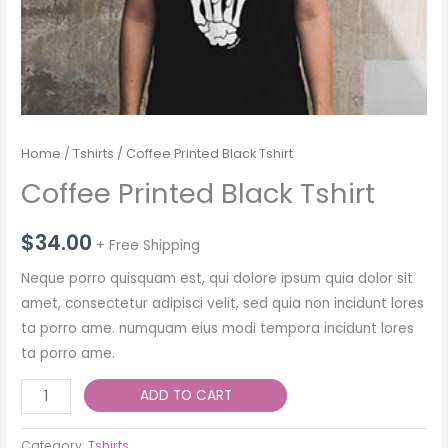
Home
/
Tshirts
/ Coffee Printed Black Tshirt
Coffee Printed Black Tshirt
$
34.00
+ Free Shipping
Neque porro quisquam est, qui dolore ipsum quia dolor sit
amet, consectetur adipisci velit, sed quia non incidunt lores
ta porro ame. numquam eius modi tempora incidunt lores
ta porro ame.
Coffee
ADD TO CART
Printed
Black
Category:
Tshirts