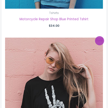
Tshirts
Motorcycle Repair Shop Blue Printed Tshirt
$
34.00
Sale!