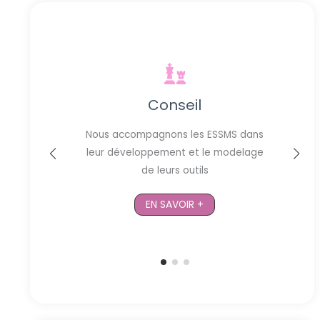
Conseil
Nous accompagnons les ESSMS dans
proche
leur développement et le modelage
ité
de leurs outils
EN SAVOIR +