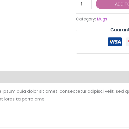
Black
ADD T
Printed
Coffee
Category:
Mugs
Mug
Guarant
quantity
ipsum quia dolor sit amet, consectetur adipisci velit, sed q
 lores ta porro ame.