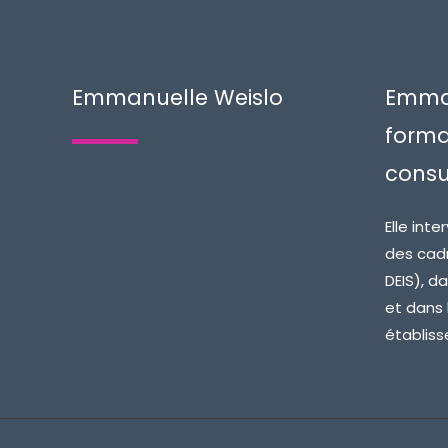
Emmanuelle Weislo
Emman
forma
consu
Elle int
des cadr
DEIS), d
et dans
établiss