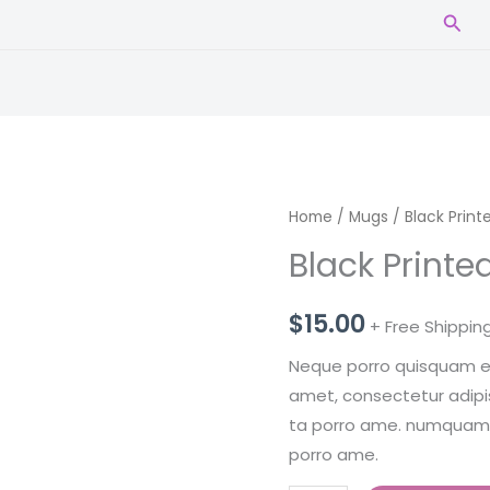
Sear
Home
/
Mugs
/ Black Prin
Black Printe
$
15.00
+ Free Shippin
Neque porro quisquam est
amet, consectetur adipisc
ta porro ame. numquam e
porro ame.